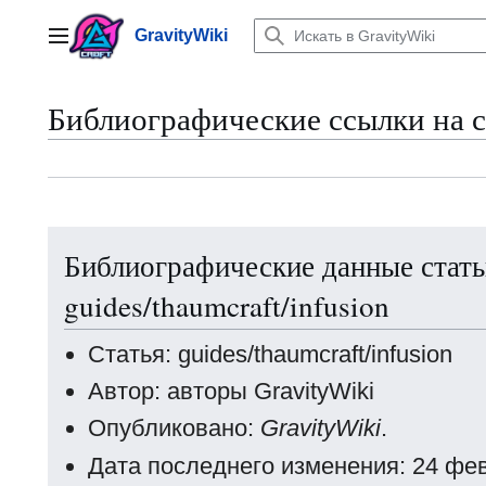
Перейти
к
GravityWiki
Главное меню
содержанию
Библиографические ссылки на 
Библиографические данные стат
guides/thaumcraft/infusion
Статья: guides/thaumcraft/infusion
Автор: авторы GravityWiki
Опубликовано:
GravityWiki
.
Дата последнего изменения: 24 фе