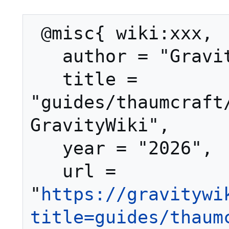
 @misc{ wiki:xxx,

   author = "GravityWiki",

   title = 
"guides/thaumcraft/
GravityWiki",

   year = "2026",

   url = 
"
https://gravitywi
title=guides/thaum