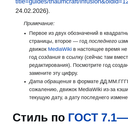
title=guides/thaumcraft/infusion&oldid=
24.02.2026).
Примечание:
Первое из двух обозначений в квадратн
страницы, второе — год
последнего изм
движок
MediaWiki
в настоящее время не 
год
создания
в ссылку (сейчас там вмест
редактирования). Посмотрите год созда
замените эту цифру.
Дата обращения
в формате ДД.ММ.ГГГГ
сожалению, движок MediaWiki из-за кэш
текущую дату, а дату последнего измен
Стиль по
ГОСТ 7.1—