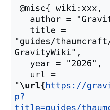
 @misc{ wiki:xxx,

   author = "GravityWiki",

   title = 
"guides/thaumcraft/
GravityWiki",

   year = "2026",

   url = 
"
\url{
https://grav
p?
title=guides/thaum