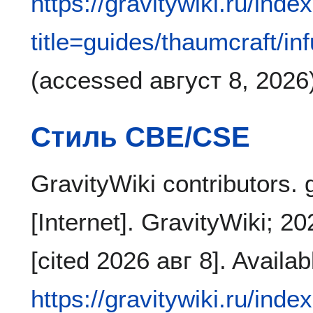
https://gravitywiki.ru/inde
title=guides/thaumcraft/i
(accessed август 8, 2026)
Стиль CBE/CSE
GravityWiki contributors. 
[Internet]. GravityWiki; 
[cited 2026 авг 8]. Availab
https://gravitywiki.ru/inde