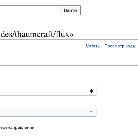
Найти
es/thaumcraft/flux»
Читать
Просмотр кода
перенаправления