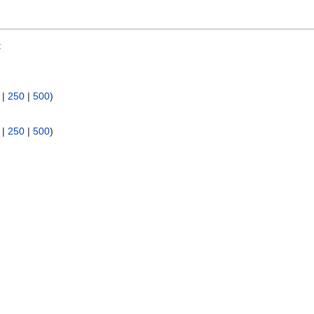
:
|
250
|
500
)
|
250
|
500
)