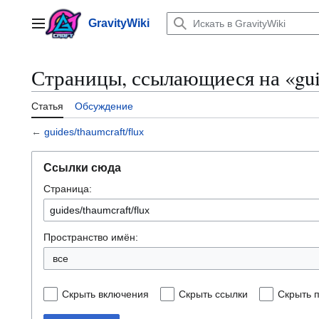
Перейти
к
GravityWiki
Главное меню
содержанию
Страницы, ссылающиеся на «guid
Статья
Обсуждение
←
guides/thaumcraft/flux
Ссылки сюда
Страница:
Пространство имён:
все
Скрыть включения
Скрыть ссылки
Скрыть 