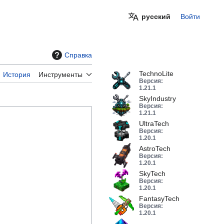
русский
Войти
Справка
TechnoLite
История
Инструменты
19
Версия:
1.21.1
SkyIndustry
10
Версия:
1.21.1
UltraTech
43
Версия:
1.20.1
AstroTech
17
Версия:
1.20.1
SkyTech
29
Версия:
1.20.1
FantasyTech
43
Версия:
1.20.1