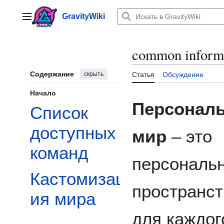
Перейти
к
GravityWiki
Главное меню
содержанию
common informa
Содержание
скрыть
Статья
Обсуждение
Начало
Персонал
Список
доступных
мир
– это
команд
персональ
Кастомизац
пространст
ия мира
для каждог