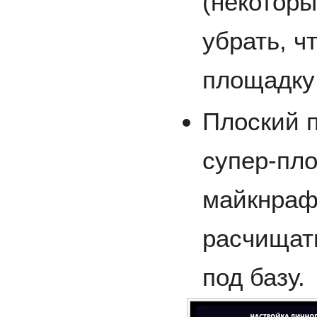
(некоторы
убрать, 
площадку 
Плоский п
супер-пло
майкнрафт
расчищат
под базу.