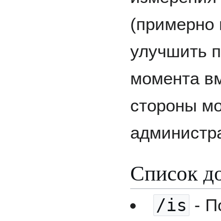
(примерно 
улучшить п
момента в
стороны м
администр
Список д
/is
- П