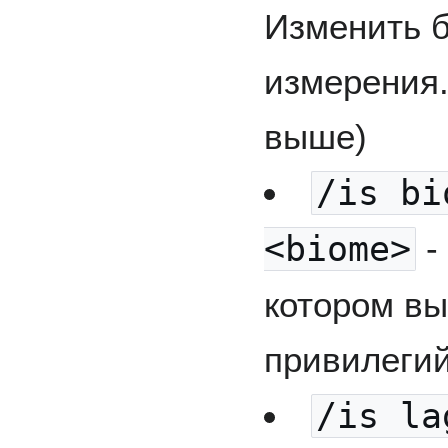
Изменить б
измерения.
выше)
/is bi
<biome>
-
котором вы
привилегий
/is la