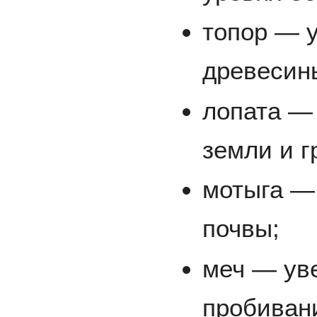
топор — 
древесин
лопата —
земли и г
мотыга —
почвы;
меч — ув
пробиван