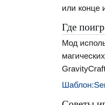
или конце 
Где поигр
Мод исполь
магически
GravityCraft
Шаблон:Se
Советы и