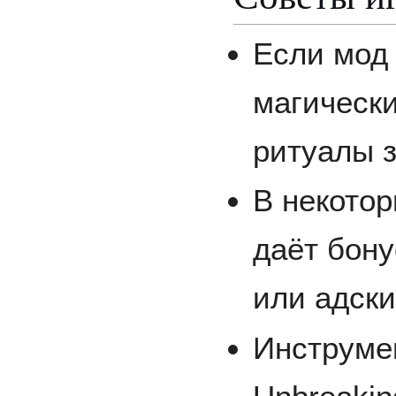
Если мод 
магическ
ритуалы з
В некотор
даёт бон
или адски
Инструме