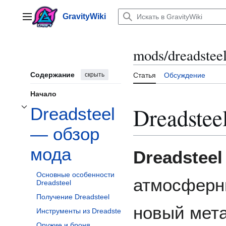
Перейти
к
GravityWiki
Главное меню
содержанию
mods/dreadstee
Содержание
скрыть
Статья
Обсуждение
Начало
Dreadstee
Dreadsteel
Отобразить/Скрыть подраздел Dreadsteel — обзор мода
— обзор
мода
Dreadsteel
Основные особенности
атмосферн
Dreadsteel
Получение Dreadsteel
новый мет
Инструменты из Dreadsteel
Oружие и броня