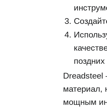
инструм
Создайт
Использу
качеств
поздних
Dreadsteel
материал, 
мощным ин