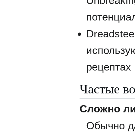
Unbreakin
потенциа
Dreadstee
использу
рецептах
Частые в
Сложно ли
Обычно д