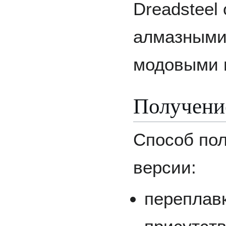
Dreadsteel
алмазными
модовыми 
Получение
Способ пол
версии:
переплавк