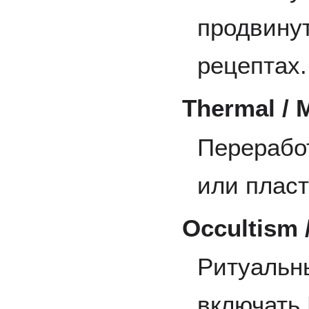
продвину
рецептах.
Thermal /
Перерабо
или плас
Occultism /
Ритуальн
включать 