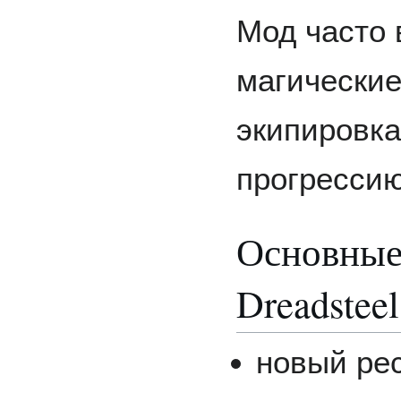
Мод часто 
магические
экипировк
прогрессию
Основные
Dreadsteel
новый рес