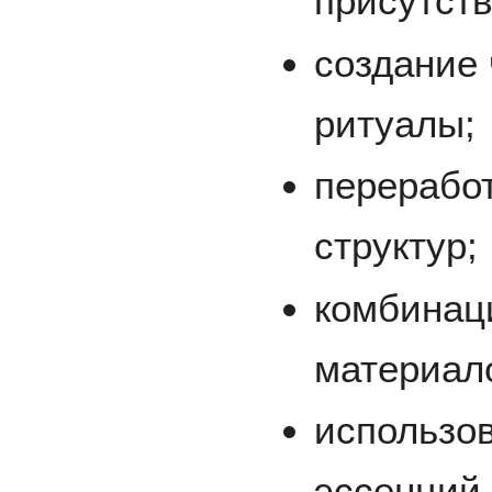
присутств
создание 
ритуалы;
перерабо
структур;
комбинац
материал
использо
эссенций 