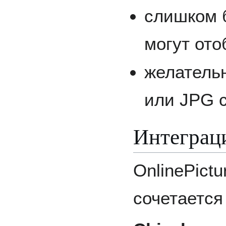
слишком 
могут ото
желатель
или JPG с
Интеграц
OnlinePict
сочетается 