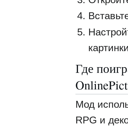
Вставьт
Настрой
картинки
Где поигр
OnlinePic
Мод исполь
RPG и дек