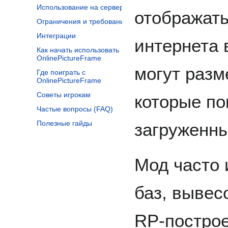
Использование на серверах
отображат
Ограничения и требования
Интеграции
интернета 
Как начать использовать
OnlinePictureFrame
могут разм
Где поиграть с
OnlinePictureFrame
Советы игрокам
которые по
Частые вопросы (FAQ)
Полезные гайды
загруженны
Мод часто 
баз, вывес
RP-построе