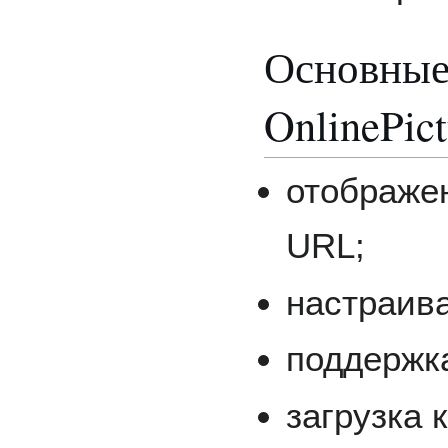
Основные
OnlinePic
отображе
URL;
настраив
поддержк
загрузка 