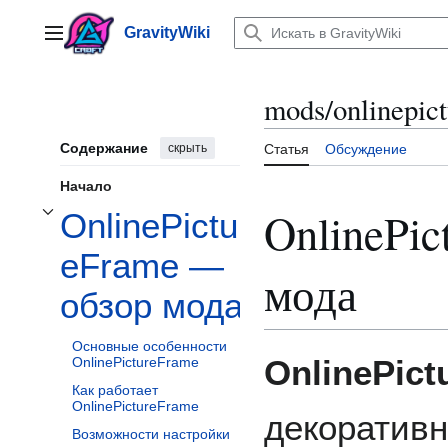
Перейти
к
GravityWiki
Главное меню
содержанию
mods/onlinepic
Содержание
скрыть
Статья
Обсуждение
Начало
OnlinePi
OnlinePictur
Отобразить/Скрыть подраздел OnlinePictureFrame — обзор мода
eFrame —
мода
обзор мода
Основные особенности
OnlinePict
OnlinePictureFrame
Как работает
OnlinePictureFrame
декоратив
Возможности настройки