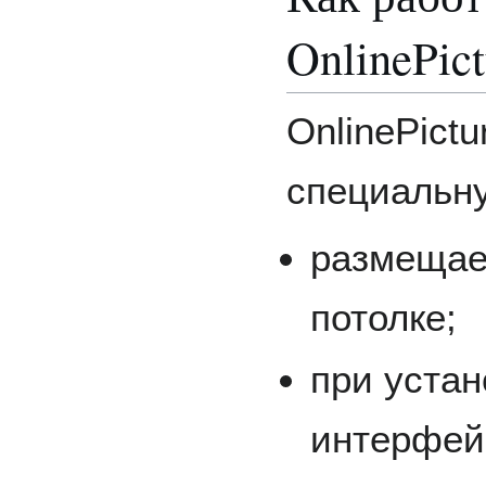
OnlinePic
OnlinePict
специальну
размещает
потолке;
при устан
интерфей