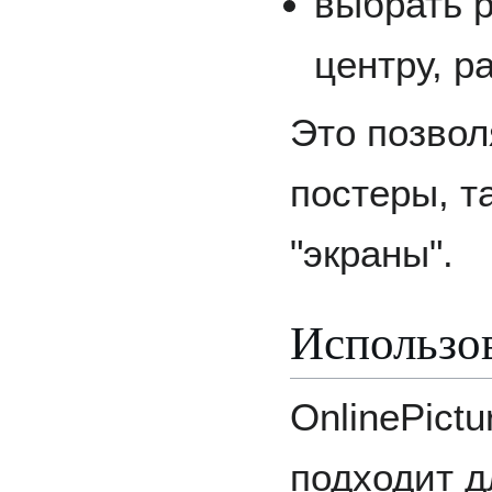
выбрать 
центру, р
Это позвол
постеры, т
"экраны".
Использов
OnlinePict
подходит д