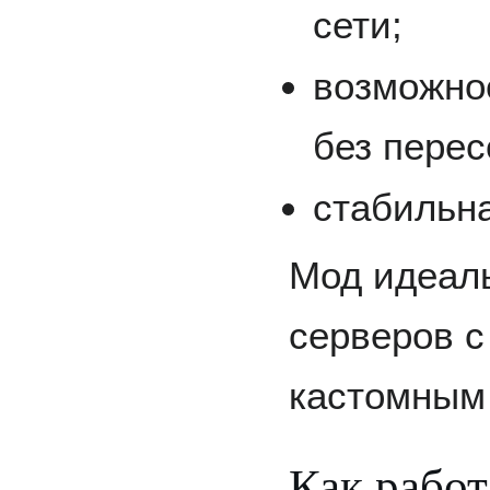
сети;
возможно
без перес
стабильна
Мод идеаль
серверов с
кастомным
Как работ