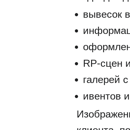
вывесок в
информац
оформлен
RP-сцен 
галерей с
ивентов и
Изображени
клиента, п