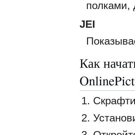
полками,
JEI
Показыва
Как начат
OnlinePic
Скрафти
Установи
Откройт